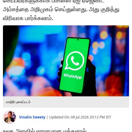
செய்பவர்களுக்காக பிசினஸ் ஏஐ ஏஜெண்ட்
டெக்னாலஜி
அம்சத்தை அறிமுகம் செய்துள்ளது. அது குறித்து
ஆன்மீகம்
விரிவாக பார்க்கலாம்.
வைரல்
ஹெஃல்த்
ஷார்ட் வீடியோஸ்
வலை கதைகள்
போட்டோ கேலரி
மாதிரி புகைப்படம்
Vinalin Sweety
|
Updated On:
08 Jul 2026 20:12 PM
IST
உலக அளவில் ஏராளமான மக்களால்