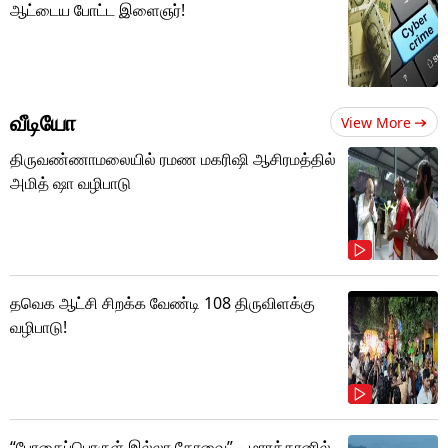
ஆட்டைய போட்ட இளைஞர்!
வீடியோ
View More
திருவண்ணாமலையில் ரமண மகரிஷி ஆசிரமத்தில்
அமித் ஷா வழிபாடு
தவெக ஆட்சி சிறக்க வேண்டி 108 திருவிளக்கு
வழிபாடு!
“போதைப்பொருள் இல்லா கோவை” – மாரத்தானில்