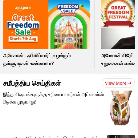
அமேசான் - ஃபிளிப்கார்ட் வழங்கும்
அமேசான் கிரேட் ப்ர
தள்ளுபடிகள் உண்மையா?
சலுகைகள் என்ன
சமீபத்திய செய்திகள்
View More
இந்த விஷயங்களுக்கு உரிமையாளர்கள் அட்வான்ஸ்
பிடிக்க முடியாது!