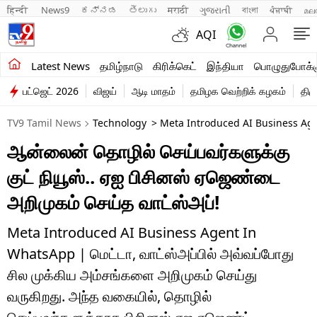
हिन्दी 
News9
ಕನ್ನಡ
తెలుగు
मराठी
ગુજરાતી
বাংলা
ਪੰਜਾਬੀ
മല
AQI
சமீபத்திய செய்திகள்
Latest News
தமிழ்நாடு
கிரிக்கெட்
இந்தியா
பொழுதுபோக்க
பட்ஜெட் 2026
விஜய்
ஆடி மாதம்
தமிழக வெற்றிக் கழகம்
திம
தமிழ்நாடு
TV9 Tamil News
Technology
> Meta Introduced AI Business Age
இந்தியா
ஆன்லைன் தொழில் செய்பவர்களுக்கு
உலகம்
குட் நியூஸ்.. ஏஐ பிசினஸ் ஏஜெண்டை
விளையாட்டு
அறிமுகம் செய்த வாட்ஸ்அப்!
பொழுதுபோக்கு
Meta Introduced AI Business Agent In
WhatsApp | மெட்டா, வாட்ஸ்அப்பில் அவ்வப்போது
லைஃப்ஸ்டைல்
சில முக்கிய அம்சங்களை அறிமுகம் செய்து
வணிகம்
வருகிறது. அந்த வகையில், தொழில்