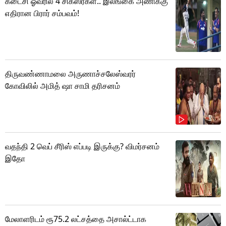
கடைசி ஓவரில் 4 சிக்ஸர்கள்.. இலங்கை அணிக்கு
எதிரான பிரார் சம்பவம்!
திருவண்ணாமலை அருணாச்சலேஸ்வரர்
கோவிலில் அமித் ஷா சாமி தரிசனம்
வதந்தி 2 வெப் சீரிஸ் எப்படி இருக்கு? விமர்சனம்
இதோ
மேலாளரிடம் ரூ75.2 லட்சத்தை அசால்ட்டாக