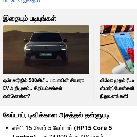
இதையும் படியுங்கள்
ஒரே சார்ஜில் 500கிமீ .. டாடாவின் சியாரா
விவோ முதல் ரியல்
EV அறிமுகம்.. சிறப்பம்சங்கள்
ஸ்மார்ட்போன்களி
என்னென்ன?
நிறுவனங்கள்!
லேப்டாப், டிவிக்கான அசத்தல் தள்ளுபடி
எச்பி 15 கோர் 5 லேப்டாப்
(HP15 Core 5
Laptop)
– ரூ.74,999-க்கு அறிமுகம்