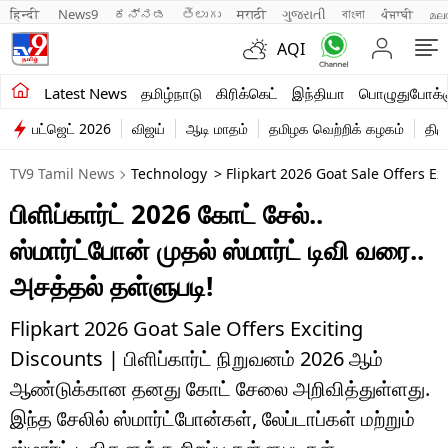
हिन्दी 
News9
ಕನ್ನಡ
తెలుగు
मराठी
ગુજરાતી
বাংলা
ਪੰਜਾਬੀ
മല
AQI
சமீபத்திய செய்திகள்
Latest News
தமிழ்நாடு
கிரிக்கெட்
இந்தியா
பொழுதுபோக்க
பட்ஜெட் 2026
விஜய்
ஆடி மாதம்
தமிழக வெற்றிக் கழகம்
திம
தமிழ்நாடு
TV9 Tamil News
Technology
> Flipkart 2026 Goat Sale Offers E
இந்தியா
பிளிப்கார்ட் 2026 கோட் சேல்..
உலகம்
ஸ்மார்ட்போன் முதல் ஸ்மார்ட் டிவி வரை..
விளையாட்டு
அசத்தல் தள்ளுபடி!
பொழுதுபோக்கு
Flipkart 2026 Goat Sale Offers Exciting
Discounts | பிளிப்கார்ட் நிறுவனம் 2026 ஆம்
லைஃப்ஸ்டைல்
ஆண்டுக்கான தனது கோட் சேலை அறிவித்துள்ளது.
வணிகம்
இந்த சேலில் ஸ்மார்ட்போன்கள், லேப்டாப்கள் மற்றும்