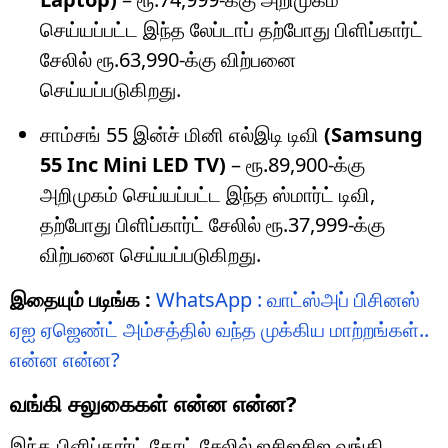
செய்யப்பட்ட இந்த லேப்டாப் தற்போது பிளிப்கார்ட்
சேலில் ரூ.63,990-க்கு விற்பனை
செய்யப்படுகிறது.
சாம்சங் 55 இன்ச் மினி எல்இடி டிவி
(Samsung
55 Inc Mini LED TV)
– ரூ.89,900-க்கு
அறிமுகம் செய்யப்பட்ட இந்த ஸ்மார்ட் டிவி,
தற்போது பிளிப்கார்ட் சேலில் ரூ.37,999-க்கு
விற்பனை செய்யப்படுகிறது.
இதையும் படிங்க :
WhatsApp : வாட்ஸ்அப் பிசினஸ்
ஏஐ ஏஜெண்ட் அம்சத்தில் வந்த முக்கிய மாற்றங்கள்..
என்ன என்ன?
வங்கி சலுகைகள் என்ன என்ன?
இந்த பிளிப்கார்ட் கோட் சேலில் ஐசிஐசிஐ வங்கி,