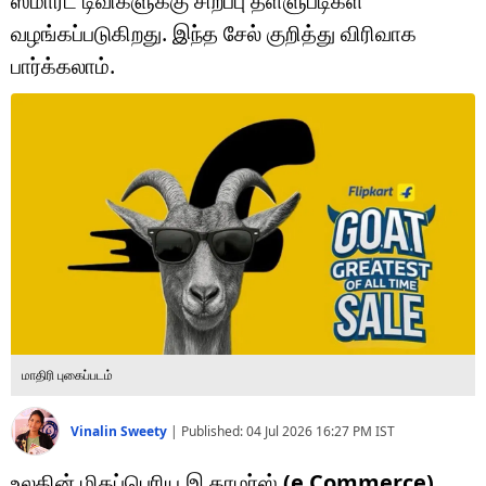
ஸ்மார்ட் டிவிகளுக்கு சிறப்பு தள்ளுபடிகள்
டெக்னாலஜி
வழங்கப்படுகிறது. இந்த சேல் குறித்து விரிவாக
ஆன்மீகம்
பார்க்கலாம்.
வைரல்
ஹெஃல்த்
ஷார்ட் வீடியோஸ்
வலை கதைகள்
போட்டோ கேலரி
மாதிரி புகைப்படம்
Vinalin Sweety
|
Published:
04 Jul 2026 16:27 PM
IST
உலகின் மிகப்பெரிய இ காமர்ஸ்
(e Commerce)