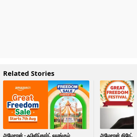
Related Stories
அமேசான் - ஃபிளிப்கார்ட் வழங்கும்
அமேசான் கிரேட் ப்ர