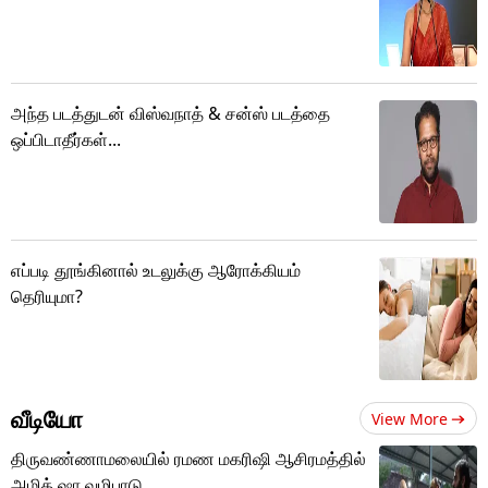
அந்த படத்துடன் விஸ்வநாத் & சன்ஸ் படத்தை
ஒப்பிடாதீர்கள்...
எப்படி தூங்கினால் உடலுக்கு ஆரோக்கியம்
தெரியுமா?
வீடியோ
View More
திருவண்ணாமலையில் ரமண மகரிஷி ஆசிரமத்தில்
அமித் ஷா வழிபாடு