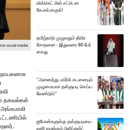
விக்கெட் மிஸ் சட்டென
கே.எல்.ராகுல்!
தமிழ்நாடு முழுவதும் தீவிர
சோதனை - இதுவரை 80 பேர்
ce: social media
கைது
து நாயகனாக
"அனைத்து பயிர்க் கடனையும்
h
முழுமையாக தள்ளுபடி செய்ய
பரவி
வேண்டும்"
ம் தகவல்கள்
் அங்கமாலி
கூட்டணியில்
ஐபோன்களுக்கு தள்ளுபடியை
்றனர்.
வாரி வழங்கும் பிளிப்கார்ட்