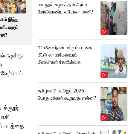
பாடநூல் கழகத்தில் ஆய்வு
மேற்கொண்ட லயோலா மணி!
ில் இந்த
ெளியாகும்
்ன?
11 மீனவர்கள் மற்றும் படகை
் நடித்து
மீட்டு தர ராமேஸ்வரம்
மீனவர்கள் கோரிக்கை
ே
வேற்பைப்
தமிழ்நாடு பட்ஜெட் 2026 -
பொதுமக்கள் கூறுவது என்ன?
யக்குநர்
வாகி
ப் படத்தை
தமிழ்நாடு பட்ஜெட்.. அமைச்சர்