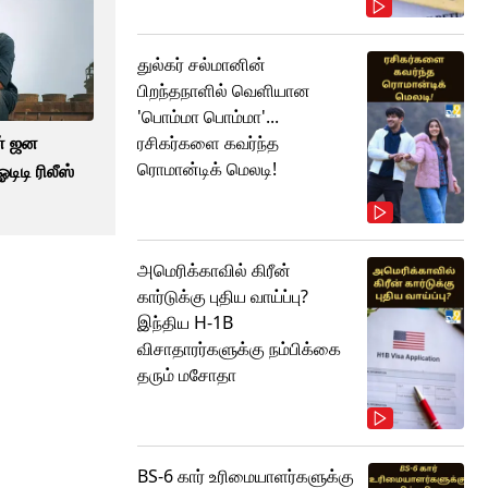
துல்கர் சல்மானின்
பிறந்தநாளில் வெளியான
'பொம்மா பொம்மா'...
ன் ஜன
ரசிகர்களை கவர்ந்த
ரொமான்டிக் மெலடி!
டிடி ரிலீஸ்
அமெரிக்காவில் கிரீன்
கார்டுக்கு புதிய வாய்ப்பு?
இந்திய H-1B
விசாதாரர்களுக்கு நம்பிக்கை
தரும் மசோதா
BS-6 கார் உரிமையாளர்களுக்கு