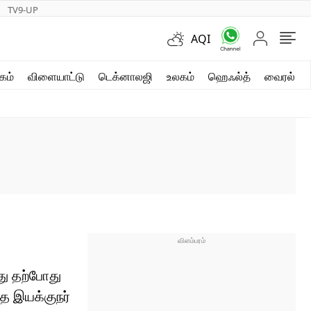
TV9-UP
AQI
ஷார்ட் வீடியோஸ்
கம்
விளையாட்டு
டெக்னாலஜி
உலகம்
ஹெஃல்த்
வைரல்
வலை கதைகள்
போட்டோ கேலரி
து தற்போது
தை இயக்குநர்