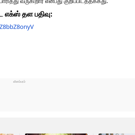
ாரித்து வருகிறார் என்பது குறிப்பிடத்தக்கது.
்ட எக்ஸ் தள பதிவு:
m/Z8bbZ8onyV