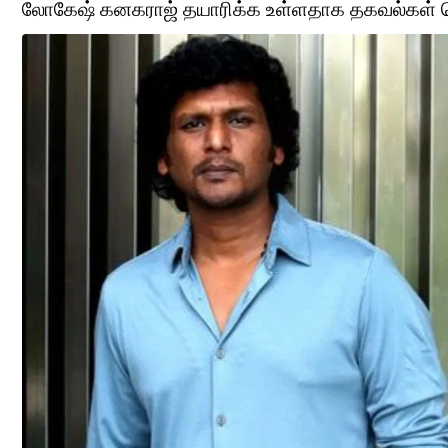
லோகேஷ் கனகராஜ் தயாரிக்க உள்ளதாக தகவல்கள் வ