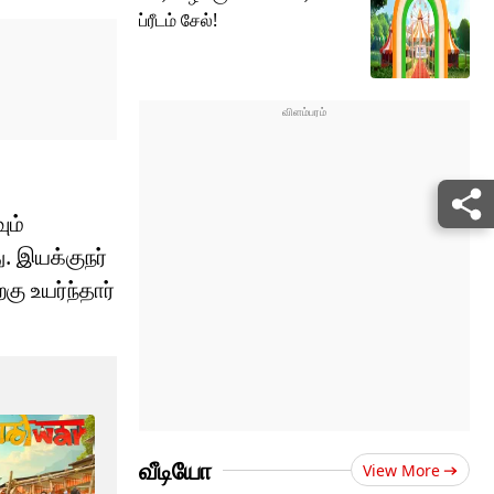
ப்ரீடம் சேல்!
ும்
ு. இயக்குநர்
ு உயர்ந்தார்
வீடியோ
View More