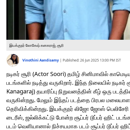
இயக்குநர் லோகேஷ் கனகராஜ், சூரி
Vinothini Aandisamy
|
Published:
26 Jun 2025 13:00 PM
IST
நடிகர் சூரி (Actor Soori) தமிழ் சினிமாவில் கா
படங்களில் நடித்து வருகிறார். இந்த நிலையில் நடிக
Kanagaraj) தயாரிப்பு நிறுவனத்தின் கீழ் ஒரு படத்
வருகின்றது. மேலும் இந்தப் படத்தை பிரபல மலையா
தெரிவிக்கின்றது. இயக்குநர் லிஜோ ஜோஸ் பெலிசேரி 
டைரீஸ், ஜல்லிக்கட்டு போன்ற சூப்பர் டூப்பர் ஹிட் ப
படம் வெளியானால் நிச்சயமாக படம் சூப்பர் டூப்பர் ஹிட