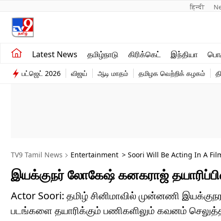
हिन्दी 
N
சமீபத்திய செய்திகள்
உலகம்
Latest News
தமிழ்நாடு
கிரிக்கெட்
இந்தியா
பொழ
தமிழ்நாடு
விளையாட்டு
பட்ஜெட் 2026
விஜய்
ஆடி மாதம்
தமிழக வெற்றிக் கழகம்
த
இந்தியா
பொழுதுபோக்கு
TV9 Tamil News
Entertainment
> Soori Will Be Acting In A F
இயக்குநர் லோகேஷ் கனகராஜ் தயாரிப்பில
Actor Soori: தமிழ் சினிமாவில் முன்னணி இயக்குந
படங்களை தயாரிக்கும் பணிகளிலும் கவனம் செலுத்தி வ