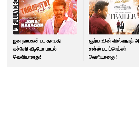
ஜன நாயகன் பட தளபதி
சூர்யாவின் விஸ்வநாத் 
கச்சேரி வீடியோ பாடல்
சன்ஸ் பட ட்ரெய்லர்
வெளியானது!
வெளியானது!