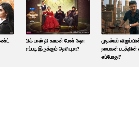
அண்ட்
பிக் பாஸ் தி காமன் மேன் ஷோ
முதல்வர் விஜய்யி
எப்படி இருக்கும் தெரியுமா?
நாயகன் படத்தின் ஓ
எப்போது?