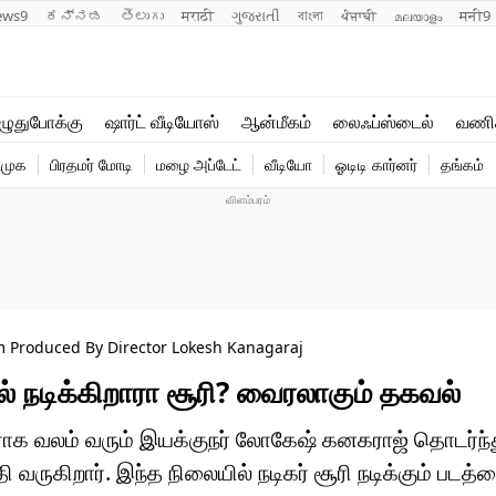
ews9
ಕನ್ನಡ
తెలుగు
मराठी
ગુજરાતી
বাংলা
ਪੰਜਾਬੀ
മലയാളം
मनी9
லைஃப்ஸ்டைல்
ஆன்மீகம்
ுதுபோக்கு
ஷார்ட் வீடியோஸ்
ஆன்மீகம்
லைஃப்ஸ்டைல்
வணி
வணிகம்
வைரல்
ிமுக
பிரதமர் மோடி
மழை அப்டேட்
வீடியோ
ஓடிடி கார்னர்
தங்கம்
டெக்னாலஜி
ஹெஃல்த்
ilm Produced By Director Lokesh Kanagaraj
் நடிக்கிறாரா சூரி? வைரலாகும் தகவல்
ராக வலம் வரும் இயக்குநர் லோகேஷ் கனகராஜ் தொடர்ந்
ருகிறார். இந்த நிலையில் நடிகர் சூரி நடிக்கும் படத்