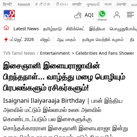
हिन्दी 
News9
ಕನ್ನಡ
తెలుగు
मराठी
ગુજરાતી
বাংলা
ਪੰਜਾਬੀ
മല
AQI
சமீபத்திய செய்திகள்
Latest News
தமிழ்நாடு
கிரிக்கெட்
இந்தியா
பொழுதுபோக்க
பட்ஜெட் 2026
விஜய்
ஆடி மாதம்
தமிழக வெற்றிக் கழகம்
திம
தமிழ்நாடு
TV9 Tamil News
Entertainment
> Celebrities And Fans Shower I
இந்தியா
இசைஞானி இளையராஜாவின்
உலகம்
பிறந்தநாள்… வாழ்த்து மழை பொழியும்
விளையாட்டு
பிரபலங்களும் ரசிகர்களும்!
பொழுதுபோக்கு
Isaignani Ilaiyaraaja Birthday | பான் இந்திய
அளவில் மட்டும் இல்லாமல் உலக அளவில்
லைஃப்ஸ்டைல்
கொண்டாடப்படும் பல இசைகளுக்கு
வணிகம்
சொந்தக்காரரான இசைஞானி இளையராஜா இன்று