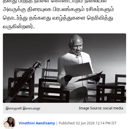
தனது பிறந்த நாளை கொண்டாடும் நிலையில்
டெக்னாலஜி
அவருக்கு திரையுலக பிரபலங்களும் ரசிகர்களும்
ஆன்மீகம்
தொடர்ந்து தங்களது வாழ்த்துகளை தெரிவித்து
வருகின்றனர்.
வைரல்
ஹெஃல்த்
ஷார்ட் வீடியோஸ்
வலை கதைகள்
போட்டோ கேலரி
இசைஞானி இளையராஜா
Image Source: social media
Vinothini Aandisamy
|
Published:
02 Jun 2026 12:14 PM
IST