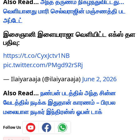
Also Read…
அந்த தருணம் நிகழ்ந்துவிட்டது…
வெளியானது மாரி செல்வராஜின் மஞ்சணத்தி பட
அப்டேட்
இசைஞானி இளையராஜா வெளியிட்ட எக்ஸ் தள
பதிவு:
https://t.co/CyxJctv1NB
pic.twitter.com/PMgd92rSRj
— Ilaiyaraaja (@ilaiyaraaja)
June 2, 2026
Also Read…
நண்பன் படத்தில் அந்த சின்ன
வேடத்தில் நடிக்க இதுதான் காரணம் – பிரபல
மலையாள நடிகர் இந்திரன்ஸ் ஓபன் டாக்
Follow Us