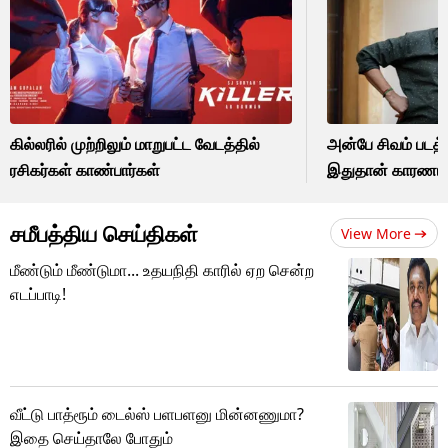
கில்லரில் முற்றிலும் மாறுபட்ட வேடத்தில்
அன்பே சிவம் படத
ரசிகர்கள் காண்பார்கள்
இதுதான் காரணம்.
சமீபத்திய செய்திகள்
View More
மீண்டும் மீண்டுமா... உதயநிதி காரில் ஏற சென்ற
எடப்பாடி!
வீட்டு பாத்ரூம் டைல்ஸ் பளபளனு மின்னணுமா?
இதை செய்தாலே போதும்