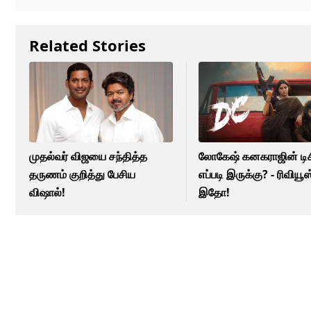
Related Stories
முதல்வர் விஜயை சந்தித்த
லோகேஷ் கனகராஜின் டிச
தருணம் குறித்து பேசிய
எப்படி இருக்கு? - ரிவியூஸ
விஷால்!
இதோ!