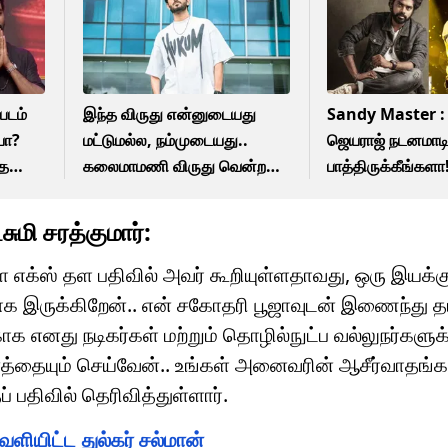
படம்
இந்த விருது என்னுடையது
Sandy Master :
யா?
மட்டுமல்ல, நம்முடையது..
ஜெயராஜ் நடனமாட
்த
கலைமாமணி விருது வென்ற
பாத்திருக்கீங்களா
அனிருத் நெகிழ்ச்சி!
மாஸ்டர் சொன்ன வ
மி சரத்குமார்:
்ள எக்ஸ் தள பதிவில் அவர் கூறியுள்ளதாவது, ஒரு இயக்
க இருக்கிறேன்.. என் சகோதரி பூஜாவுடன் இணைந்து தய
க எனது நடிகர்கள் மற்றும் தொழில்நுட்ப வல்லுநர்களுக்க
த்தையும் செய்வேன்.. உங்கள் அனைவரின் ஆசீர்வாதங்
பதிவில் தெரிவித்துள்ளார்.
ெளியிட்ட துல்கர் சல்மான்