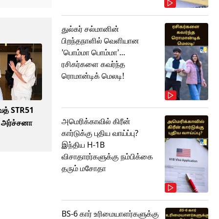
துல்கர் சல்மானின்
பிறந்தநாளில் வெளியான
'பொம்மா பொம்மா'...
ரசிகர்களை கவர்ந்த
ரொமான்டிக் மெலடி!
்வத் STR51
அமெரிக்காவில் கிரீன்
 அர்ச்சனா
கார்டுக்கு புதிய வாய்ப்பு?
இந்திய H-1B
விசாதாரர்களுக்கு நம்பிக்கை
தரும் மசோதா
BS-6 கார் உரிமையாளர்களுக்கு