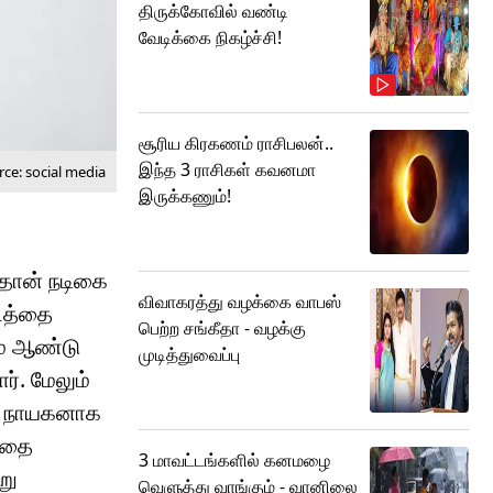
திருக்கோவில் வண்டி
வேடிக்கை நிகழ்ச்சி!
சூரிய கிரகணம் ராசிபலன்..
இந்த 3 ராசிகள் கவனமா
ce: social media
இருக்கணும்!
 தான் நடிகை
விவாகரத்து வழக்கை வாபஸ்
டத்தை
பெற்ற சங்கீதா - வழக்கு
ம் ஆண்டு
முடித்துவைப்பு
். மேலும்
்பு நாயகனாக
த்தை
3 மாவட்டங்களில் கனமழை
று
வெளுத்து வாங்கும் - வானிலை