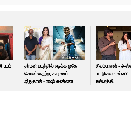
ி படம்
தர்மன் படத்தில் நடிக்க ஓகே
சிலம்பரசன் - அஸ
்
சொன்னதற்கு காரணம்
பட நிலை என்ன? -
இதுதான் - ராஷி கண்ணா
கல்பாத்தி