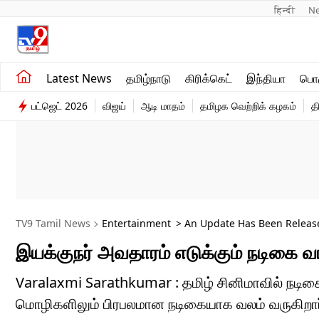
हिन्दी 
N
சமீபத்திய செய்திகள்
உலகம்
Latest News
தமிழ்நாடு
கிரிக்கெட்
இந்தியா
பொழ
தமிழ்நாடு
விளையாட்டு
பட்ஜெட் 2026
விஜய்
ஆடி மாதம்
தமிழக வெற்றிக் கழகம்
த
இந்தியா
பொழுதுபோக்கு
TV9 Tamil News
Entertainment
> An Update Has Been Release
இயக்குநர் அவதாரம் எடுக்கும் நடிகை வர
Varalaxmi Sarathkumar : தமிழ் சினிமாவில் நடிக
மொழிகளிலும் பிரபலமான நடிகையாக வலம் வருகிறார்