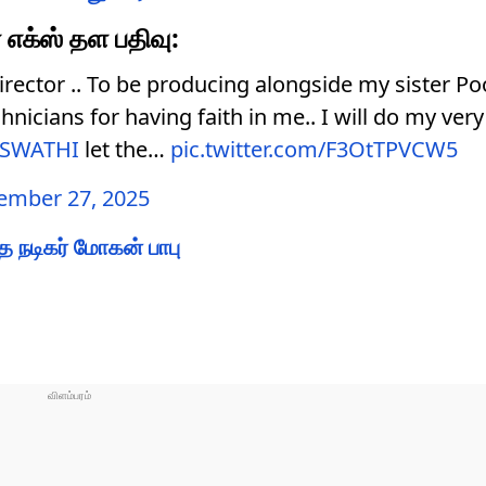
 எக்ஸ் தள பதிவு:
irector .. To be producing alongside my sister Poo
icians for having faith in me.. I will do my very
SWATHI
let the…
pic.twitter.com/F3OtTPVCW5
ember 27, 2025
 நடிகர் மோகன் பாபு