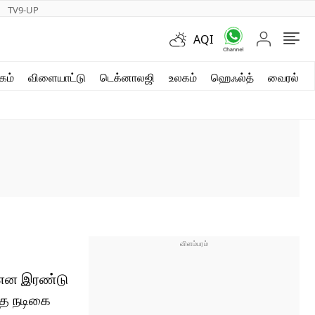
TV9-UP
AQI
ஷார்ட் வீடியோஸ்
கம்
விளையாட்டு
டெக்னாலஜி
உலகம்
ஹெஃல்த்
வைரல்
வலை கதைகள்
போட்டோ கேலரி
ு என இரண்டு
தை நடிகை