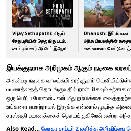
Vijay Sethupathi: விஜய்
Dhanush: இட்லி கடை 
சேதுபதியின் தெலுங்கு படம்..
அந்த பிரபலத்தின் கதை
டைட்டில் டீசர் அப்டேட் இதோ!
உண்மையை போட்டுடைத
தனுஷ்!
இயக்குநராக அறிமுகம் ஆகும் நடிகை வரலட்சு
அதன்படி நடிகை வரலட்சுமி சரத்குமார் வெளியிட்டுள
பயணத்தைத் தொடங்குவதில் நான் மிகவும் உற்சாகமா
ஒரு பெரிய போனஸ்.. என் மீது நம்பிக்கை வைத்ததற்கா
உங்களை ஏமாற்றாமல் இருக்க என்னால் முடிந்த அனை
சரஸ்வதி பயணத்தைத் தொடங்குகிறேன் என்று அந்தப் 
Also Read…
லோகா சாப்டர் 2 குறித்த அறிவிப்பை வ