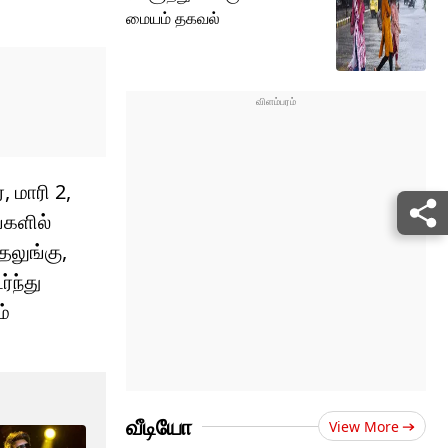
மையம் தகவல்
, மாரி 2,
்களில்
ெலுங்கு,
்ந்து
ம்
வீடியோ
View More