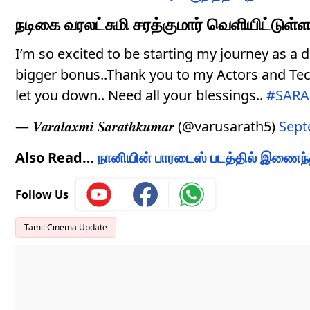
நடிகை வரலட்சுமி சரத்குமார் வெளியிட்டுள்ள
I’m so excited to be starting my journey as a d
bigger bonus..Thank you to my Actors and Techn
let you down.. Need all your blessings..
#SARA
— 𝑽𝒂𝒓𝒂𝒍𝒂𝒙𝒎𝒊 𝑺𝒂𝒓𝒂𝒕𝒉𝒌𝒖𝒎𝒂𝒓 (@varusarath5)
Sept
Also Read…
நானியின் பாரடைஸ் படத்தில் இணைந்த
Follow Us
Tamil Cinema Update