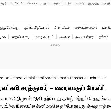
ews9
ಕನ್ನಡ
తెలుగు
मराठी
ગુજરાતી
বাংলা
ਪੰਜਾਬੀ
മലയാളം
मनी9
லைஃப்ஸ்டைல்
ஆன்மீகம்
ுதுபோக்கு
ஷார்ட் வீடியோஸ்
ஆன்மீகம்
லைஃப்ஸ்டைல்
வணி
வணிகம்
வைரல்
ிமுக
பிரதமர் மோடி
மழை அப்டேட்
வீடியோ
ஓடிடி கார்னர்
தங்கம்
டெக்னாலஜி
ஹெஃல்த்
d On Actress Varalakshmi Sarathkumar's Directorial Debut Film
லட்சுமி சரத்குமார் – வைரலாகும் போஸ்ட்
ையாம அறிமுகம் ஆகி தற்போது தமிழ் மற்றும் தெலுங்க
. இந்த நிலையில் சினிமாவில் தற்போது புது அவதாரத்