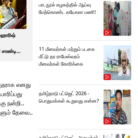
பாடநூல் கழகத்தில் ஆய்வு
மேற்கொண்ட லயோலா மணி!
 ஹாரிஷ்
ி
11 மீனவர்கள் மற்றும் படகை
! சாண்டி
மீட்டு தர ராமேஸ்வரம்
ிஷயம்!
மீனவர்கள் கோரிக்கை
குநராக எனது
ாரிப்பது
தமிழ்நாடு பட்ஜெட் 2026 -
பொதுமக்கள் கூறுவது என்ன?
ு நன்றி..
களும் தேவை..
தமிழ்நாடு பட்ஜெட்.. அமைச்சர்