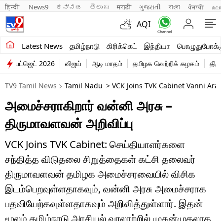
हिन्दी 
News9
ಕನ್ನಡ
తెలుగు
मराठी
ગુજરાતી
বাংলা
ਪੰਜਾਬੀ
മല
AQI
சமீபத்திய செய்திகள்
Latest News
தமிழ்நாடு
கிரிக்கெட்
இந்தியா
பொழுதுபோக்க
பட்ஜெட் 2026
விஜய்
ஆடி மாதம்
தமிழக வெற்றிக் கழகம்
திம
தமிழ்நாடு
TV9 Tamil News
Tamil Nadu
> VCK Joins TVK Cabinet Vanni Ara
இந்தியா
அமைச்சராகிறார் வன்னி அரசு –
உலகம்
திருமாவளவன் அறிவிப்பு
விளையாட்டு
VCK Joins TVK Cabinet: செய்தியாளர்களை
பொழுதுபோக்கு
சந்தித்த விடுதலை சிறுத்தைகள் கட்சி தலைவர்
திருமாவளவன் தமிழக அமைச்சரவையில் விசிக
லைஃப்ஸ்டைல்
இடம்பெறவுள்ளதாகவும், வன்னி அரசு அமைச்சராக
வணிகம்
பதவியேற்கவுள்ளதாகவும் அறிவித்துள்ளார். இதன்
மூலம் தமிழ்நாடு அரசியல் வரலாற்றில் முதன்முதலாக