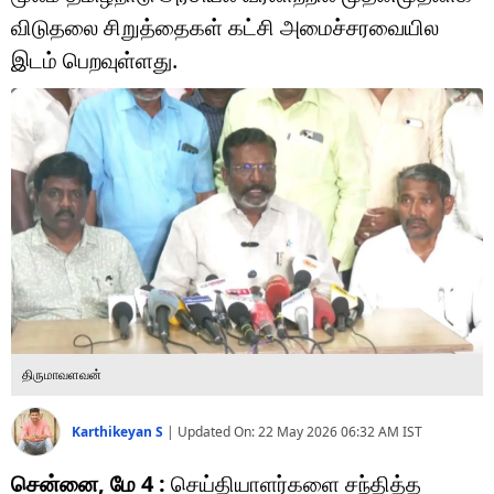
டெக்னாலஜி
விடுதலை சிறுத்தைகள் கட்சி அமைச்சரவையில
ஆன்மீகம்
இடம் பெறவுள்ளது.
வைரல்
ஹெஃல்த்
ஷார்ட் வீடியோஸ்
வலை கதைகள்
போட்டோ கேலரி
திருமாவளவன்
Karthikeyan S
|
Updated On:
22 May 2026 06:32 AM
IST
சென்னை, மே 4 :
செய்தியாளர்களை சந்தித்த