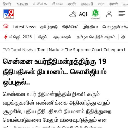
हिन्दी 
News9
ಕನ್ನಡ
తెలుగు
मराठी
ગુજરાતી
বাংলা
ਪੰਜਾਬੀ
മല
AQI
சமீபத்திய செய்திகள்
Latest News
தமிழ்நாடு
கிரிக்கெட்
இந்தியா
பொழுதுபோக்க
பட்ஜெட் 2026
விஜய்
ஆடி மாதம்
தமிழக வெற்றிக் கழகம்
திம
தமிழ்நாடு
TV9 Tamil News
Tamil Nadu
> The Supreme Court Collegium Ha
இந்தியா
சென்னை உயர்நீதிமன்றத்திற்கு 19
உலகம்
நீதிபதிகள் நியமனம்.. கொலிஜியம்
விளையாட்டு
ஒப்புதல்..
பொழுதுபோக்கு
சென்னை உயர் நீதிமன்றத்தில் நிலவி வரும்
வழக்குகளின் எண்ணிக்கை அதிகரித்து வரும்
லைஃப்ஸ்டைல்
சூழலில், புதிய நீதிபதிகள் நியமனம் நீதித்துறை
வணிகம்
செயல்பாடுகளை மேலும் விரைவுபடுத்தும் என