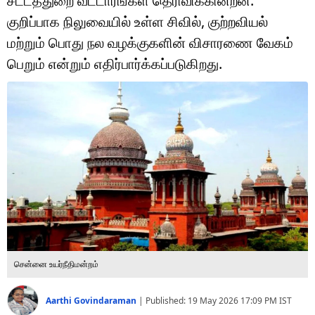
சட்டத்துறை வட்டாரங்கள் தெரிவிக்கின்றன.
டெக்னாலஜி
குறிப்பாக நிலுவையில் உள்ள சிவில், குற்றவியல்
ஆன்மீகம்
மற்றும் பொது நல வழக்குகளின் விசாரணை வேகம்
பெறும் என்றும் எதிர்பார்க்கப்படுகிறது.
வைரல்
ஹெஃல்த்
ஷார்ட் வீடியோஸ்
வலை கதைகள்
போட்டோ கேலரி
சென்னை உயர்நீதிமன்றம்
Aarthi Govindaraman
|
Published:
19 May 2026 17:09 PM
IST