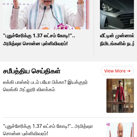
"புதுச்சேரிக்கு 1.37 லட்சம் கோடி!"..
வீட்டின் முன்னால் 
அமித்ஷா சொன்ன புள்ளிவிவரம்!
நிமிடங்களில் நடந்
சமீபத்திய செய்திகள்
View More
லக்கி பாஸ்கர் படம் பயோ பிக்கா? இயக்குநர்
வெங்கி அட்லூரி விளக்கம்
"புதுச்சேரிக்கு 1.37 லட்சம் கோடி!".. அமித்ஷா
சொன்ன புள்ளிவிவரம்!