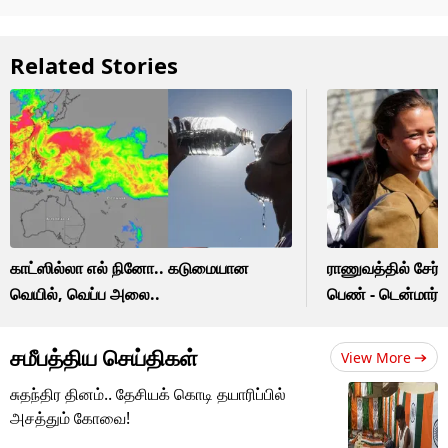
Related Stories
காட்ஸில்லா எல் நினோ.. கடுமையான
ராணுவத்தில் சேர்ந
வெயில், வெப்ப அலை..
பெண் - டென்மார்
சமீபத்திய செய்திகள்
View More
சுதந்திர தினம்.. தேசியக் கொடி தயாரிப்பில்
அசத்தும் கோவை!