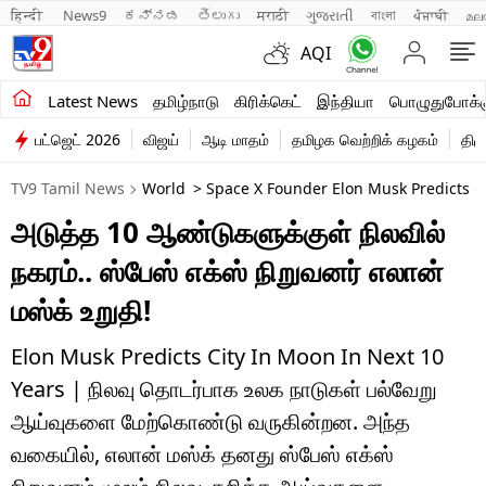
हिन्दी 
News9
ಕನ್ನಡ
తెలుగు
मराठी
ગુજરાતી
বাংলা
ਪੰਜਾਬੀ
മല
AQI
சமீபத்திய செய்திகள்
Latest News
தமிழ்நாடு
கிரிக்கெட்
இந்தியா
பொழுதுபோக்க
பட்ஜெட் 2026
விஜய்
ஆடி மாதம்
தமிழக வெற்றிக் கழகம்
திம
தமிழ்நாடு
TV9 Tamil News
World
> Space X Founder Elon Musk Predicts Ci
இந்தியா
அடுத்த 10 ஆண்டுகளுக்குள் நிலவில்
உலகம்
நகரம்.. ஸ்பேஸ் எக்ஸ் நிறுவனர் எலான்
விளையாட்டு
மஸ்க் உறுதி!
பொழுதுபோக்கு
Elon Musk Predicts City In Moon In Next 10
Years | நிலவு தொடர்பாக உலக நாடுகள் பல்வேறு
லைஃப்ஸ்டைல்
ஆய்வுகளை மேற்கொண்டு வருகின்றன. அந்த
வணிகம்
வகையில், எலான் மஸ்க் தனது ஸ்பேஸ் எக்ஸ்