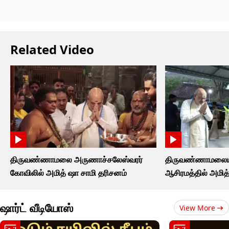
Related Video
திருவண்ணாமலை அருணாச்சலேஸ்வரர்
திருவண்ணாமலையி
கோவிலில் அமித் ஷா சாமி தரிசனம்
ஆசிரமத்தில் அமித
ஷார்ட் வீடியோஸ்
View More