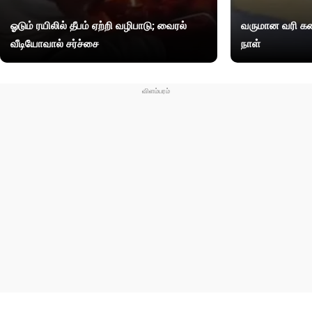
ஓடும் ரயிலில் தீபம் ஏற்றி வழிபாடு; வைரல்
வருமான வரி கண
வீடியோவால் சர்ச்சை
நாள்