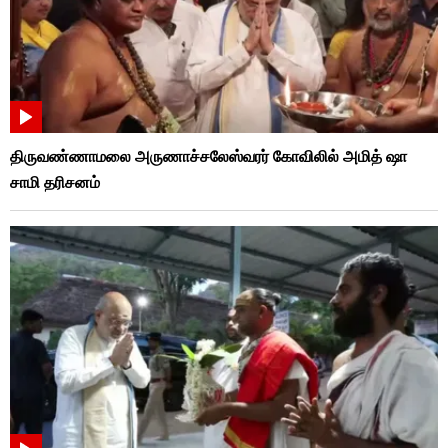
திருவண்ணாமலை அருணாச்சலேஸ்வரர் கோவிலில் அமித் ஷா
சாமி தரிசனம்