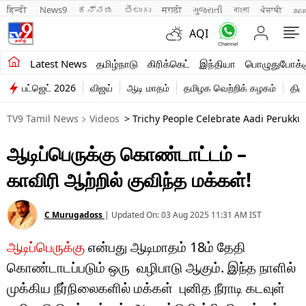
हिन्दी 
News9
ಕನ್ನಡ
తెలుగు
मराठी
ગુજરાતી
বাংলা
ਪੰਜਾਬੀ
മല
AQI
சமீபத்திய செய்திகள்
Latest News
தமிழ்நாடு
கிரிக்கெட்
இந்தியா
பொழுதுபோக்க
பட்ஜெட் 2026
விஜய்
ஆடி மாதம்
தமிழக வெற்றிக் கழகம்
திம
தமிழ்நாடு
TV9 Tamil News
Videos
> Trichy People Celebrate Aadi Perukku 
இந்தியா
ஆடிப்பெருக்கு கொண்டாட்டம் –
உலகம்
காவிரி ஆற்றில் குவிந்த மக்கள்!
விளையாட்டு
பொழுதுபோக்கு
C Murugadoss
|
Updated On:
03 Aug 2025 11:31 AM
IST
ஆடிப்பெருக்கு
என்பது ஆடிமாதம் 18ம் தேதி
லைஃப்ஸ்டைல்
கொண்டாடப்படும் ஒரு வழிபாடு ஆகும். இந்த நாளில்
வணிகம்
முக்கிய நீர்நிலைகளில் மக்கள் புனித நீராடி கடவுள்