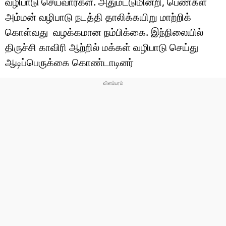
வழிபாடு செய்வார்கள். அதுமட்டுமின்றி, பெண்கள்
டெக்னாலஜி
அம்மன் வழிபாடு நடத்தி தாலிக்கயிறு மாற்றிக்
ஆன்மீகம்
கொள்வது வழக்கமான நம்பிக்கை. இந்நிலையில்
திருச்சி காவிரி ஆற்றில் மக்கள் வழிபாடு செய்து
வைரல்
ஆடிப்பெருக்கை கொண்டாடினர்
ஹெஃல்த்
ஷார்ட் வீடியோஸ்
வலை கதைகள்
போட்டோ கேலரி