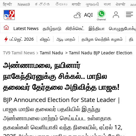
हिन्दी 
News9
ಕನ್ನಡ
తెలుగు
मराठी
ગુજરાતી
বাংলা
ਪੰਜਾਬੀ
മല
AQI
சமீபத்திய செய்திகள்
Latest News
தமிழ்நாடு
கிரிக்கெட்
இந்தியா
பொழுதுபோக்க
பட்ஜெட் 2026
விஜய்
ஆடி மாதம்
தமிழக வெற்றிக் கழகம்
திம
தமிழ்நாடு
TV9 Tamil News
Tamil Nadu
> Tamil Nadu BJP Leader Election W
இந்தியா
அண்ணாமலை, நயினார்
உலகம்
நாகேந்திரனுக்கு சிக்கல்.. மாநில
விளையாட்டு
தலைவர் தேர்தலை அறிவித்த பாஜக!
பொழுதுபோக்கு
BJP Announced Election for State Leader |
பாஜக மாநில தலைவர் பதவியில் இருந்து
லைஃப்ஸ்டைல்
அண்ணாமலை மாற்றம் செய்யப்பட உள்ளதாக
வணிகம்
தகவல்கள் வெளியாகி வந்த நிலையில், ஏப்ரல் 12,