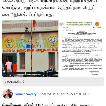
2025 அன்று பாஜக மாநில தலைவர் மற்றும் தேசிய
டெக்னாலஜி
செயற்குழு உறுப்பினருக்கான தேர்தல் நடைபெறும்
ஆன்மீகம்
என அறிவிக்கப்பட்டுள்ளது.
வைரல்
ஹெஃல்த்
ஷார்ட் வீடியோஸ்
வலை கதைகள்
போட்டோ கேலரி
மாதிரி புகைப்படம்
Vinalin Sweety
|
Updated On:
10 Apr 2025 17:30 PM
IST
சென்னை, ஏப்ரல் 10 :
தமிழ்நாடு பாரதிய ஜனதா