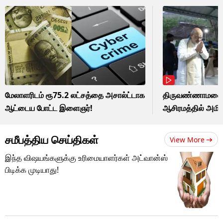
மேலாளரிடம் ரூ75.2 லட்சத்தை அசால்ட்டாக
திருவண்ணாமலைய
ஆட்டைய போட்ட இளைஞர்!
ஆசிரமத்தில் அமித
சமீபத்திய செய்திகள்
View More
இந்த விஷயங்களுக்கு உரிமையாளர்கள் அட்வான்ஸ்
பிடிக்க முடியாது!