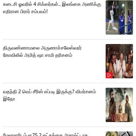
கடைசி ஓவரில் 4 சிக்ஸர்கள்.. இலங்கை அணிக்கு
எதிரான பிரார் சம்பவம்!
திருவண்ணாமலை அருணாச்சலேஸ்வரர்
கோவிலில் அமித் ஷா சாமி தரிசனம்
வதந்தி 2 வெப் சீரிஸ் எப்படி இருக்கு? விமர்சனம்
இதோ
மேலாளரிடம் ரூ75.2 லட்சத்தை அசால்ட்டாக