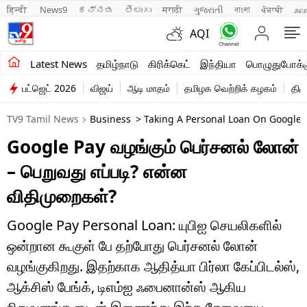
हिन्दी 
News9
ಕನ್ನಡ
తెలుగు
मराठी
ગુજરાતી
বাংলা
ਪੰਜਾਬੀ
മല
AQI
சமீபத்திய செய்திகள்
Latest News
தமிழ்நாடு
கிரிக்கெட்
இந்தியா
பொழுதுபோக்க
பட்ஜெட் 2026
விஜய்
ஆடி மாதம்
தமிழக வெற்றிக் கழகம்
திம
தமிழ்நாடு
TV9 Tamil News
Business
> Taking A Personal Loan On Google
இந்தியா
Google Pay வழங்கும் பெர்சனல் லோன்
உலகம்
– பெறுவது எப்படி? என்ன
விளையாட்டு
விதிமுறைகள்?
பொழுதுபோக்கு
Google Pay Personal Loan: யுபிஐ செயலிகளில்
ஒன்றான கூகுள் பே தற்போது பெர்சனல் லோன்
லைஃப்ஸ்டைல்
வழங்குகிறது. இதற்காக ஆதித்யா பிர்லா கேப்பிடல்ஸ்,
வணிகம்
ஆக்சிஸ் பேங்க், டிஎம்ஐ ஃபைனான்ஸ் ஆகிய