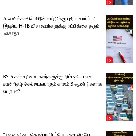
அமெரிக்காவில் கிரீன் கார்டுக்கு புதிய வாய்ப்பு?
இந்திய H-1B விசாதாரர்களுக்கு நம்பிக்கை தரும்
மசோதா
BS-6 கார் உரிமையாளர்களுக்கு நிம்மதி... மாசு
சான்றிதழ் செல்லுபடியாகும் காலம் 3 ஆண்டுகளாக
உயருமா?
"மனைவியை கொன்று பெற்றோருக்கு வீடியோ