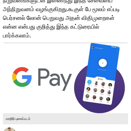
நிறுவனங்களுடன் இணைந்து இந்த சேவையை
டெக்னாலஜி
அந்நிறுவனம் வழங்குகிறது.கூகுள் பே மூலம் எப்படி
ஆன்மீகம்
பெர்சனல் லோன் பெறுவது அதன் விதிமுறைகள்
என்ன என்பது குறித்து இந்த கட்டுரையில்
வைரல்
பார்க்கலாம்.
ஹெஃல்த்
ஷார்ட் வீடியோஸ்
வலை கதைகள்
போட்டோ கேலரி
மாதிரி புகைப்படம்