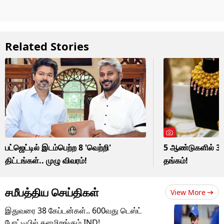
Related Stories
பட்ஜெட்டில் இடம்பெற்ற 8 'வெற்றி'
5 ஆண்டுகளில் 30
திட்டங்கள்.. முழு விவரம்!
தங்கம்!
சமீபத்திய செய்திகள்
View More
இதுவரை 38 கேப்டன்கள்.. 600வது டெஸ்ட்
போட்டியில் களமிறங்கும் IND!