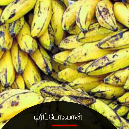
டிரிப்டோஃபான்