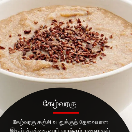
கேழ்வரகு
கேழ்வரகு கஞ்சி உடலுக்குத் தேவையான
இரும்புச்சத்தை வாரி வழங்கும் உணவாகும்.