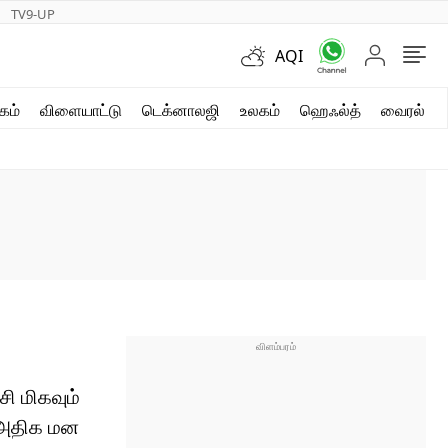
TV9-UP
AQI
ஷார்ட் வீடியோஸ்
கம்
விளையாட்டு
டெக்னாலஜி
உலகம்
ஹெஃல்த்
வைரல்
வலை கதைகள்
போட்டோ கேலரி
ி மிகவும்
. அதிக மன