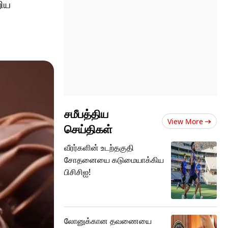
றிய
சமீபத்திய
View More
செய்திகள்
வீரர்களின் உடற்தகுதி
சோதனையை கடுமையாக்கிய
பிசிசிஐ!
லோனுக்கான தவணையை