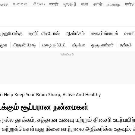
ews9
ಕನ್ನಡ
తెలుగు
मराठी
ગુજરાતી
বাংলা
ਪੰਜਾਬੀ
മലയാളം
मनी9
லைஃப்ஸ்டைல்
ஆன்மீகம்
ுதுபோக்கு
ஷார்ட் வீடியோஸ்
ஆன்மீகம்
லைஃப்ஸ்டைல்
வணி
வணிகம்
வைரல்
ிமுக
பிரதமர் மோடி
மழை அப்டேட்
வீடியோ
ஓடிடி கார்னர்
தங்கம்
டெக்னாலஜி
ஹெஃல்த்
an Help Keep Your Brain Sharp, Active And Healthy
ைக்கும் சூப்பரான நன்மைகள்
நல்ல தூக்கம், சத்தான உணவு மற்றும் தினசரி உடற்பயிற்ச
வது கற்றுக்கொள்வது நினைவாற்றலை அதிகரிக்க உதவும்