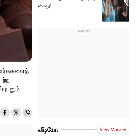
கைது!
ணர்வுகளைத்
யற்ற
்புடனும்
வீடியோ
View More