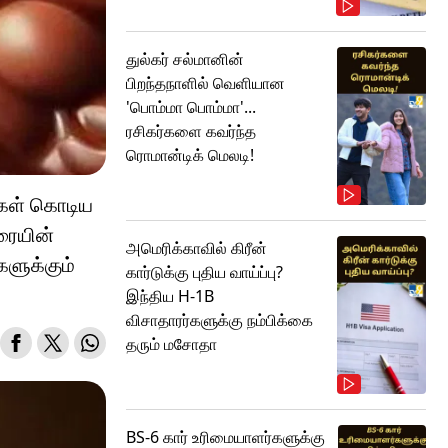
துல்கர் சல்மானின்
பிறந்தநாளில் வெளியான
'பொம்மா பொம்மா'...
ரசிகர்களை கவர்ந்த
ரொமான்டிக் மெலடி!
ுகள் கொடிய
ரையின்
அமெரிக்காவில் கிரீன்
களுக்கும்
கார்டுக்கு புதிய வாய்ப்பு?
இந்திய H-1B
விசாதாரர்களுக்கு நம்பிக்கை
தரும் மசோதா
BS-6 கார் உரிமையாளர்களுக்கு