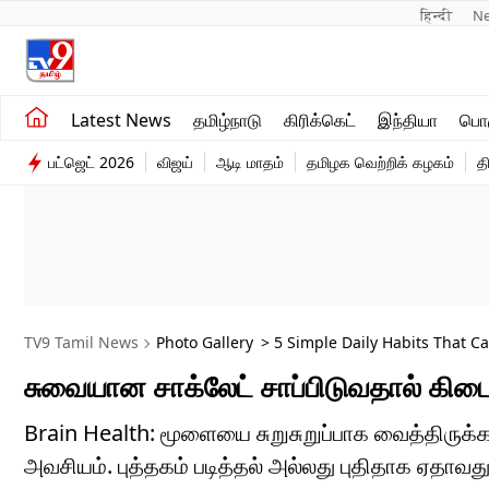
हिन्दी 
N
சமீபத்திய செய்திகள்
உலகம்
Latest News
தமிழ்நாடு
கிரிக்கெட்
இந்தியா
பொழ
தமிழ்நாடு
விளையாட்டு
பட்ஜெட் 2026
விஜய்
ஆடி மாதம்
தமிழக வெற்றிக் கழகம்
த
இந்தியா
பொழுதுபோக்கு
TV9 Tamil News
Photo Gallery
> 5 Simple Daily Habits That C
சுவையான சாக்லேட் சாப்பிடுவதால் கிட
Brain Health: மூளையை சுறுசுறுப்பாக வைத்திருக்க 
அவசியம். புத்தகம் படித்தல் அல்லது புதிதாக ஏதா